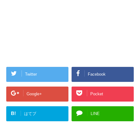
Twitter
Facebook
Google+
Pocket
B!
はてブ
LINE