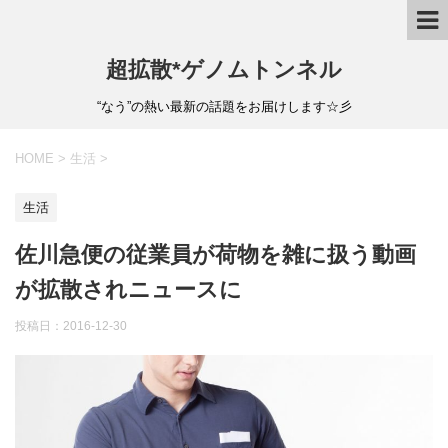
超拡散*ゲノムトンネル
“なう”の熱い最新の話題をお届けします☆彡
HOME
>
生活
>
生活
佐川急便の従業員が荷物を雑に扱う動画
が拡散されニュースに
投稿日：
2016-12-30