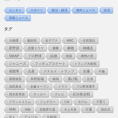
エンタメ
スポーツ
政治・経済
海外ニュース
生活
芸能ニュース
タグ
大相撲
最終回
女子アナ
WBC
生前退位
解散
錦織圭
星野源
恋愛ドラマ
優勝
SMAP
プロ野球
結婚
韓国
稀勢の里
ジャニーズ
フィギュアスケート
トランプ大統領
視聴率
女優
出産
ドナルド・トランプ
不倫
逃げ恥
香取慎吾
木村拓哉
映画
主演
浅田真央
全豪オープン
ドラマ
プロ野球選手
紅白歌合戦
清水富美加
サッカー
テレビ
グランドスラム
フェデラー
CM
モデル
子育て
NHK
W杯
芸能界引退
今上天皇
引退
就任式
アメリカ
大統領
芸人