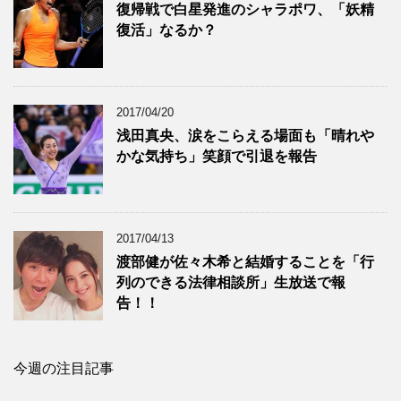
復帰戦で白星発進のシャラポワ、「妖精
復活」なるか？
2017/04/20
浅田真央、涙をこらえる場面も「晴れや
かな気持ち」笑顔で引退を報告
2017/04/13
渡部健が佐々木希と結婚することを「行
列のできる法律相談所」生放送で報
告！！
今週の注目記事