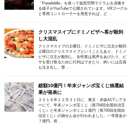
「Paradiddle」を使って仮想空間でドラムを演奏す
る様子がYouTubeで公開されています。VRゴーグル
と専用コントローラーを用意すれば、ど …
クリスマスイブにドミノピザへ客が殺到
し大混乱
クリスマスイブの土曜日、ドミノピザに注文が殺到
土曜日のクリスマスイブということもあり、ドミノ
ピザに注文が殺到し、女性客は罵声をあげたり、ピ
ザを受け取るために行列はできたり、終いには店員
も泣き出し、警 …
総額10億円！年末ジャンボ宝くじ抽選結
果が発表に
２０１６年１２月３１日に、東京・赤坂ACTシアタ
ーにて、年末ジャンボ宝くじ（第704回全国自治宝
くじ）と年末ジャンボミニ１億円（第705回全国自
治宝くじ）の抽せん会が行われました。一等賞金が
７億円。前 …