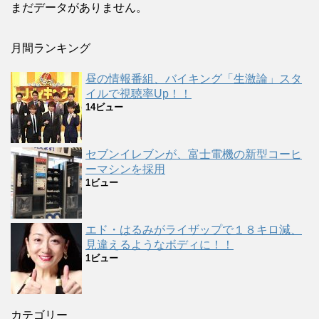
まだデータがありません。
月間ランキング
昼の情報番組、バイキング「生激論」スタ
イルで視聴率Up！！
14ビュー
セブンイレブンが、富士電機の新型コーヒ
ーマシンを採用
1ビュー
エド・はるみがライザップで１８キロ減、
見違えるようなボディに！！
1ビュー
カテゴリー