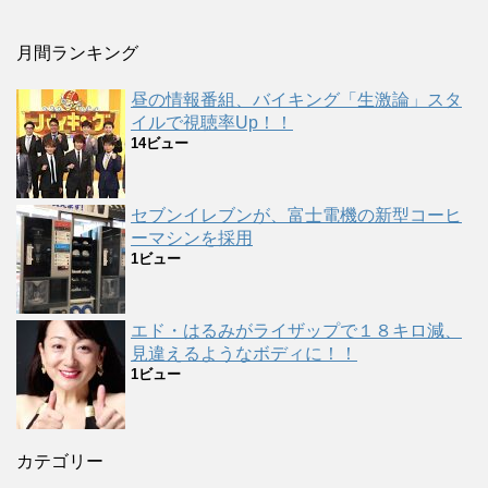
月間ランキング
昼の情報番組、バイキング「生激論」スタ
イルで視聴率Up！！
14ビュー
セブンイレブンが、富士電機の新型コーヒ
ーマシンを採用
1ビュー
エド・はるみがライザップで１８キロ減、
見違えるようなボディに！！
1ビュー
カテゴリー