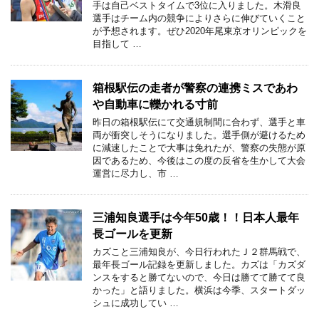
手は自己ベストタイムで3位に入りました。木滑良
選手はチーム内の競争によりさらに伸びていくこと
が予想されます。ぜひ2020年尾東京オリンピックを
目指して …
箱根駅伝の走者が警察の連携ミスであわ
や自動車に轢かれる寸前
昨日の箱根駅伝にて交通規制間に合わず、選手と車
両が衝突しそうになりました。選手側が避けるため
に減速したことで大事は免れたが、警察の失態が原
因であるため、今後はこの度の反省を生かして大会
運営に尽力し、市 …
三浦知良選手は今年50歳！！日本人最年
長ゴールを更新
カズこと三浦知良が、今日行われたＪ２群馬戦で、
最年長ゴール記録を更新しました。カズは「カズダ
ンスをすると勝てないので、今日は勝てて勝てて良
かった」と語りました。横浜は今季、スタートダッ
シュに成功してい …