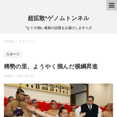
超拡散*ゲノムトンネル
“なう”の熱い最新の話題をお届けします☆彡
HOME
>
スポーツ
>
スポーツ
稀勢の里、ようやく掴んだ横綱昇進
投稿日：
2017-01-31