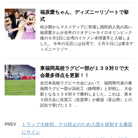
福原愛ちゃん、ディズニーリゾートで挙
式
幼少期からマスメディアに登場し国民的人気の高い
福原愛さんが去年のリオデジャネイロオリンピック
後の９月1日に台湾のイケメン卓球選手と入籍しま
した。 今年の元旦には台湾で、２月５日には東京デ
ィズニーリゾー …
東福岡高校ラグビー部が１３９対０で大
会最多得点を更新！！
全日本高校ラグビー大会において、福岡県代表の東
福岡ラグビー部が浜松工（静岡県）と対戦し、大会
新となる１３９対０で勝利しました。これは、第８
０回大会に佐賀工（佐賀県）が砺波（富山県）との
試合で挙げた１３ …
PREV
トランプ大統領、テロ防止のため入国を規制する書面
にサイン