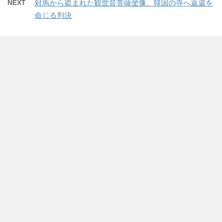
NEXT
対馬から盗まれた観世音菩薩坐像、韓国の寺へ返還を
命じる判決