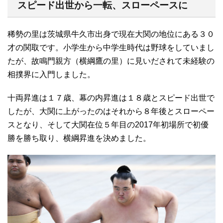
スピード出世から一転、スローペースに
稀勢の里は茨城県牛久市出身で現在大関の地位にある３０
才の関取です。小学生から中学生時代は野球をしていまし
たが、故鳴門親方（横綱鷹の里）に見いだされて未経験の
相撲界に入門しました。
十両昇進は１７歳、幕の内昇進は１８歳とスピード出世で
したが、大関に上がったのはそれから８年後とスローペー
スとなり、そして大関在位５年目の2017年初場所で初優
勝を勝ち取り、横綱昇進を決めました。