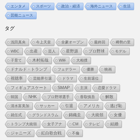
エンタメ
スポーツ
政治・経済
海外ニュース
生活
芸能ニュース
タグ
浅田真央
今上天皇
全豪オープン
最終回
稀勢の里
プロ野球
WBC
出産
芸人
星野源
モデル
子育て
木村拓哉
W杯
大相撲
ドナルド・トランプ
フェデラー
優勝
映画
視聴率
芸能界引退
ドラマ
生前退位
SMAP
フィギュアスケート
主演
恋愛ドラマ
NHK
解散
韓国
プロ野球選手
香取慎吾
アメリカ
逃げ恥
清水富美加
サッカー
引退
錦織圭
大統領
女優
就任式
グランドスラム
結婚
トランプ大統領
女子アナ
CM
テレビ
ジャニーズ
紅白歌合戦
不倫