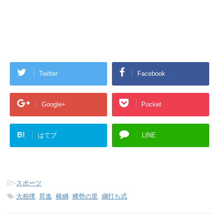
Twitter
Facebook
Google+
Pocket
B!
はてブ
LINE
-
スポーツ
-
大相撲
,
昇進
,
横綱
,
稀勢の里
,
綱打ち式