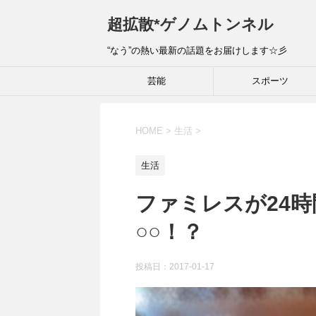
超拡散*ゲノムトンネル
“なう”の熱い最新の話題をお届けします☆彡
芸能
スポーツ
HOME
>
生活
>
生活
ファミレスが24
○○！？
投稿日：
2017-01-17