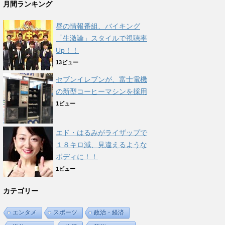
月間ランキング
昼の情報番組、バイキング
「生激論」スタイルで視聴率
Up！！
13ビュー
セブンイレブンが、富士電機
の新型コーヒーマシンを採用
1ビュー
エド・はるみがライザップで
１８キロ減、見違えるような
ボディに！！
1ビュー
カテゴリー
エンタメ
スポーツ
政治・経済