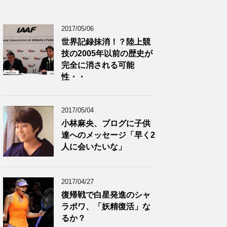
2017/05/06
世界記録抹消！？陸上競
技の2005年以前の歴史が
完全に消される可能
性・・
2017/05/04
小林麻央、ブログに子供
達へのメッセージ「早く2
人に会いたいな」
2017/04/27
復帰戦で白星発進のシャ
ラポワ、「妖精復活」な
るか？