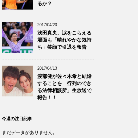
るか？
2017/04/20
浅田真央、涙をこらえる
場面も「晴れやかな気持
ち」笑顔で引退を報告
2017/04/13
渡部健が佐々木希と結婚
することを「行列のでき
る法律相談所」生放送で
報告！！
今週の注目記事
まだデータがありません。