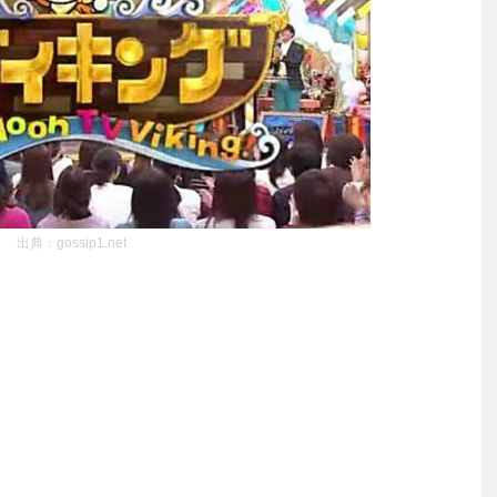
出典：gossip1.net