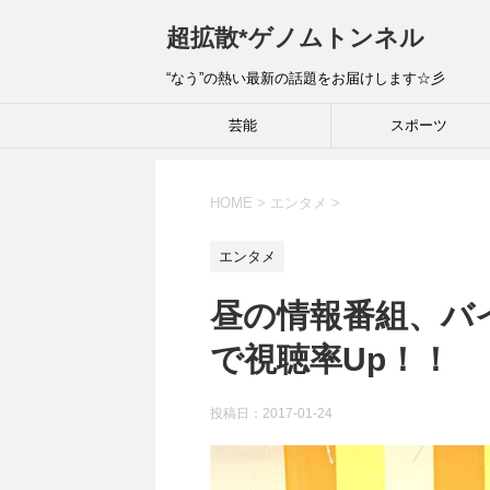
超拡散*ゲノムトンネル
“なう”の熱い最新の話題をお届けします☆彡
芸能
スポーツ
HOME
>
エンタメ
>
エンタメ
昼の情報番組、バ
で視聴率Up！！
投稿日：
2017-01-24