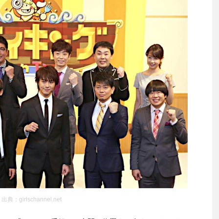
出典：girlschannel.net