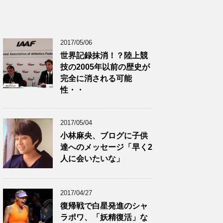
2017/05/06
世界記録抹消！？陸上競
技の2005年以前の歴史が
完全に消される可能
性・・
2017/05/04
小林麻央、ブログに子供
達へのメッセージ「早く2
人に会いたいな」
2017/04/27
復帰戦で白星発進のシャ
ラポワ、「妖精復活」な