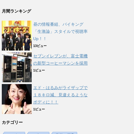
月間ランキング
昼の情報番組、バイキング
「生激論」スタイルで視聴率
Up！！
13ビュー
セブンイレブンが、富士電機
の新型コーヒーマシンを採用
1ビュー
エド・はるみがライザップで
１８キロ減、見違えるような
ボディに！！
1ビュー
カテゴリー